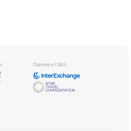
и:
Партнер в США:
0
7