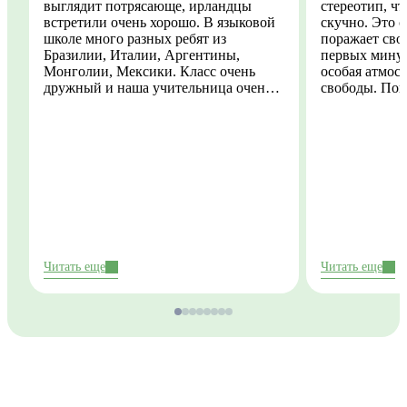
выглядит потрясающе, ирландцы
стереотип, чт
встретили очень хорошо. В языковой
скучно. Это совсе
школе много разных ребят из
поражает сво
Бразилии, Италии, Аргентины,
первых минут
Монголии, Мексики. Класс очень
особая атмос
дружный и наша учительница очень
свободы. Пог
понимающая и поддерживающая, мне
количеством 
очень нравится. Я успела
периодическ
попутешествовать в пригороде
предупрежден
Дублина и природа там неописуемая!
становятся ч
Честно хочетс
найти сейчас 
временем все
подработку. 
моменты, опы
Ирландии одн
Читать еще
Читать еще