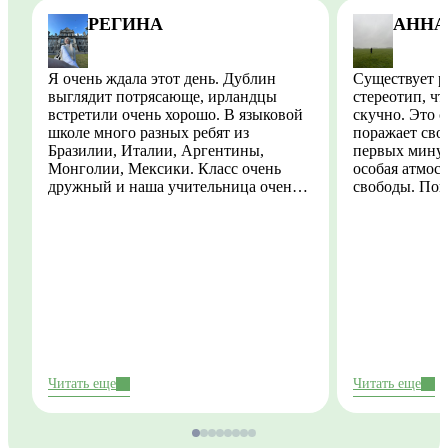
РЕГИНА
АННА
Я очень ждала этот день. Дублин
Существует 
выглядит потрясающе, ирландцы
стереотип, чт
встретили очень хорошо. В языковой
скучно. Это совсе
школе много разных ребят из
поражает сво
Бразилии, Италии, Аргентины,
первых минут
Монголии, Мексики. Класс очень
особая атмос
дружный и наша учительница очень
свободы. Пог
понимающая и поддерживающая, мне
количеством 
очень нравится. Я успела
периодическ
попутешествовать в пригороде
предупрежден
Дублина и природа там неописуемая!
становятся ч
Честно хочетс
найти сейчас 
временем все
подработку. 
моменты, опы
Ирландии одн
Читать еще
Читать еще