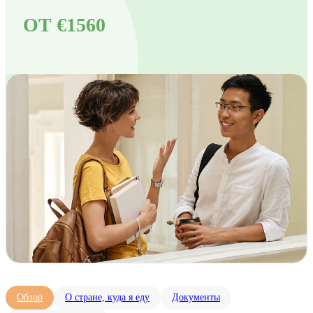
ОТ €1560
Обзор
О стране, куда я еду
Документы