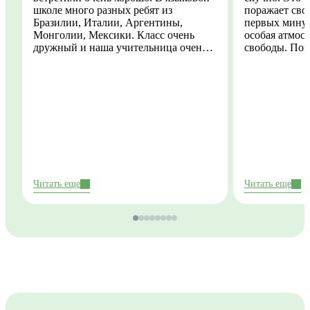
школе много разных ребят из
поражает сво
Бразилии, Италии, Аргентины,
первых минут
Монголии, Мексики. Класс очень
особая атмос
дружный и наша учительница очень
свободы. Пог
понимающая и поддерживающая, мне
количеством 
очень нравится. Я успела
периодическ
попутешествовать в пригороде
предупрежден
Дублина и природа там неописуемая!
становятся ч
Честно хочетс
найти сейчас 
временем все
подработку. 
моменты, опы
Ирландии одн
Читать еще
Читать еще