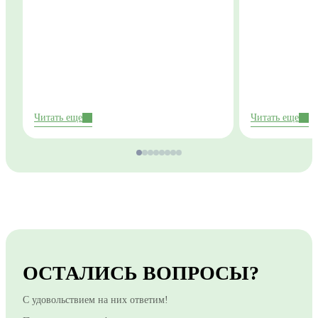
очень нравится. Я успела
периодическ
попутешествовать в пригороде
предупрежден
Дублина и природа там неописуемая!
становятся ч
Честно хочетс
найти сейчас 
временем все
подработку. 
моменты, опы
Ирландии одн
Читать еще
Читать еще
ОСТАЛИСЬ ВОПРОСЫ?
С удовольствием на них ответим!