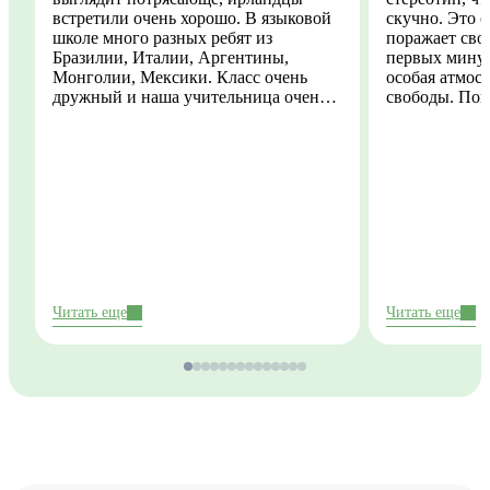
встретили очень хорошо. В языковой
скучно. Это совсе
школе много разных ребят из
поражает сво
Бразилии, Италии, Аргентины,
первых минут
Монголии, Мексики. Класс очень
особая атмос
дружный и наша учительница очень
свободы. Пог
понимающая и поддерживающая, мне
количеством 
очень нравится. Я успела
периодическ
попутешествовать в пригороде
предупрежден
Дублина и природа там неописуемая!
становятся ч
Честно хочетс
найти сейчас 
временем все
подработку. 
моменты, опы
Ирландии одн
Читать еще
Читать еще