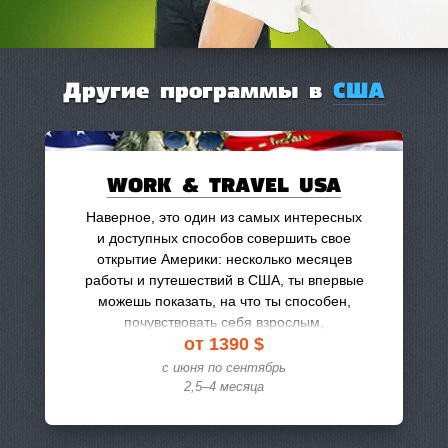
Другие программы в
США
WORK & TRAVEL USA
Наверное, это один из самых интересных
и доступных способов совершить свое
открытие Америки: несколько месяцев
работы и путешествий в США, ты впервые
можешь показать, на что ты способен,
почувствовать себя взрослым,
от 1390 $
и расширить для себя границы «видимой
вселенной»
с июня по сентябрь
2,5–4
месяца