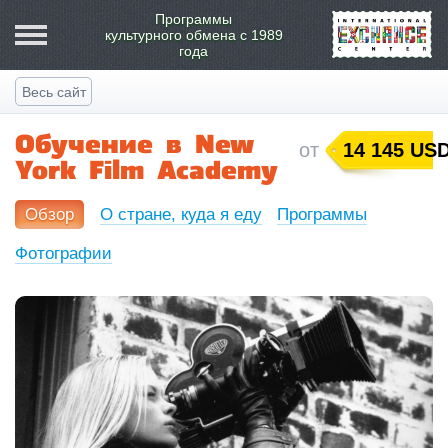
Программы
культурного обмена
с 1989
года
Весь сайт
Обучение в
New
от
14 145 US
York Film Academy
Обзор
О стране, куда я еду
Программы
Фотографии