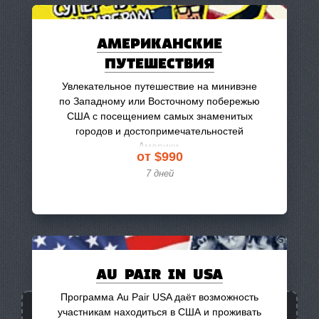
АМЕРИКАНСКИЕ
ПУТЕШЕСТВИЯ
Увлекательное путешествие на минивэне
по Западному или Восточному побережью
США с посещением самых знаменитых
городов и достопримечательностей
Америки.
от $990
7 дней
AU PAIR IN USA
Программа Au Pair USA даёт возможность
участникам находиться в США и проживать
Международные
9