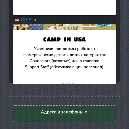
Новая Зеландия
1
США
9
Таиланд
1
CAMP IN USA
Франция
4
Участники программы работают
Чехия
2
в американских детских летних лагерях как
Швейцария
1
Counselors (вожатые) или в качестве
Support Staff (обслуживающий персонал).
ЮАР
1
от 535 $
от 9 до 12 недель
Адреса и телефоны