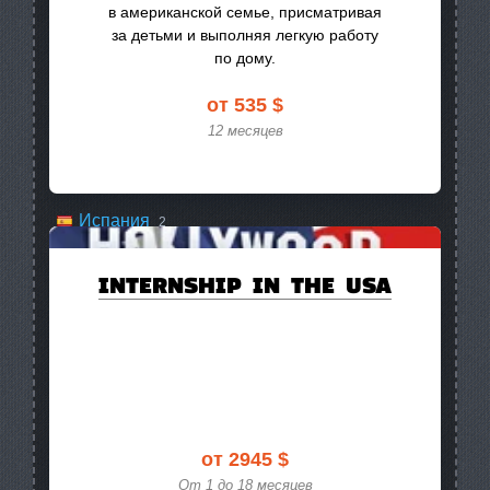
в американской семье, присматривая
Австралия
5
за детьми и выполняя легкую работу
по дому.
Аргентина
3
от 535 $
Великобритания
2
12 месяцев
Германия
3
Ирландия
2
Испания
2
Италия
1
INTERNSHIP IN THE USA
Канада
1
Кипр
1
Китай
3
Коста-Рика
1
Маврикий
1
от 2945 $
От 1 до 18 месяцев
Мексика
1