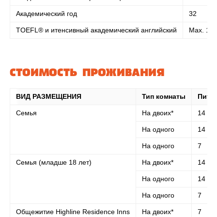
Академический год
32
TOEFL® и итенсивный академический английский
Max. 16
СТОИМОСТЬ ПРОЖИВАНИЯ
ВИД РАЗМЕЩЕНИЯ
Тип комнаты
Питан
Семья
На двоих*
14
На одного
14
На одного
7
Семья (младше 18 лет)
На двоих*
14
На одного
14
На одного
7
Общежитие Highline Residence Inns
На двоих*
7