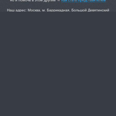
но и помочь в этом другим →
Как стать представителем
Наш адрес: Москва, м. Баррикадная, Большой Девятинский
переулок, дом 4.
Тел.: +7 499 255 49 58, +7 499 252 00 67, +7 919 722 26 00
Мы в социальных сетях:
Вконтакте
ЖЖ
Youtube
Наш партнер в США
©
1989–2025
ЦМО
Программы культурного обмена с 1989
года
Контактная информация
О компании
Карта сайта