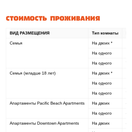
СТОИМОСТЬ ПРОЖИВАНИЯ
ВИД РАЗМЕЩЕНИЯ
Тип комнаты
Пи
Семья
На двоих *
14
На одного
14
На одного
7
Семья (младше 18 лет)
На двоих *
14
На одного
14
На одного
7
Апартаменты Pacific Beach Apartments
На двоих
-
На одного
-
Апартаменты Downtown Apartments
На двоих
-