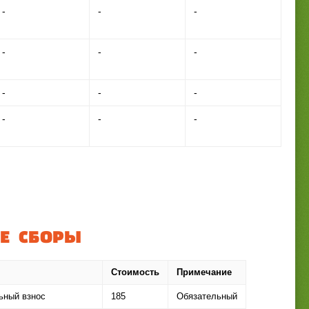
-
-
-
-
-
-
-
-
-
-
-
-
Е СБОРЫ
Стоимость
Примечание
ьный взнос
185
Обязательный