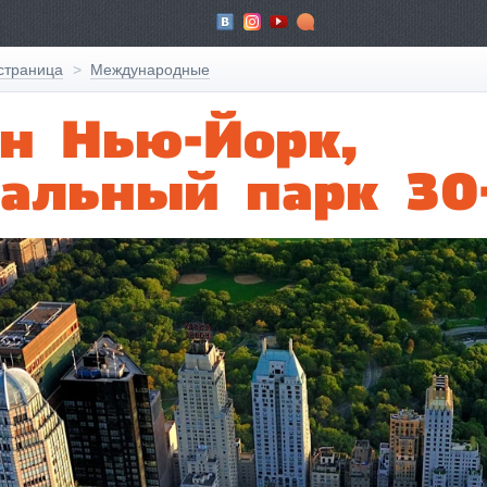
Вконтакте
ЖЖ
Youtube
Форум
страница
Международные
н Нью-Йорк,
альный парк 30