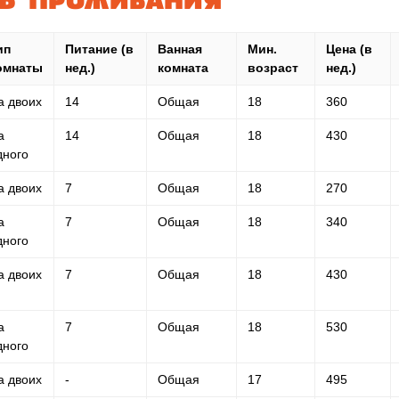
ТЬ ПРОЖИВАНИЯ
ип
Питание (в
Ванная
Мин.
Цена (в
омнаты
нед.)
комната
возраст
нед.)
а двоих
14
Общая
18
360
а
14
Общая
18
430
дного
а двоих
7
Общая
18
270
а
7
Общая
18
340
дного
а двоих
7
Общая
18
430
а
7
Общая
18
530
дного
а двоих
-
Общая
17
495