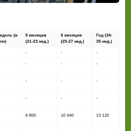
недель (в
5 месяцев
6 месяцев
Год (34-
лю)
(21-23 нед.)
(25-27 нед.)
35 нед.)
-
-
-
-
-
-
-
-
-
-
-
-
8 800
10 440
13 120