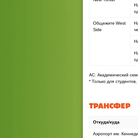
Н
о
Общежите West
Н
Side
ч
Н
Н
о
АС: Академический семе
* Только для студентов
ТРАНСФЕР
Откуда/куда
Аэропорт им. Кеннед