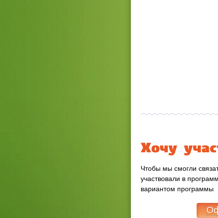
Хочу учас
Чтобы мы смогли связат
участвовали в програм
вариантом программы
Оф