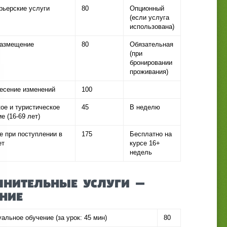
рьерские услуги
80
Опционный
(если услуга
использована)
размещение
80
Обязательная
(при
бронировании
проживания)
несение изменений
100
ое и туристическое
45
В неделю
е (16-69 лет)
е при поступлении в
175
Бесплатно на
ет
курсе 16+
недель
НИТЕЛЬНЫЕ УСЛУГИ —
НИЕ
альное обучение (за урок: 45 мин)
80