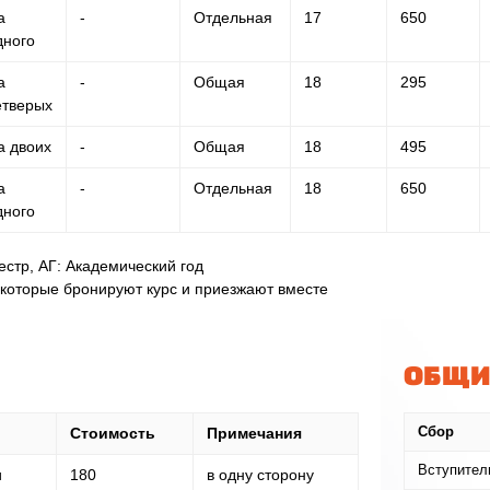
а
-
Отдельная
17
650
дного
а
-
Общая
18
295
етверых
а двоих
-
Общая
18
495
а
-
Отдельная
18
650
дного
стр, АГ: Академический год
, которые бронируют курс и приезжают вместе
ОБЩИ
Стоимость
Примечания
Сбор
Вступител
и
180
в одну сторону