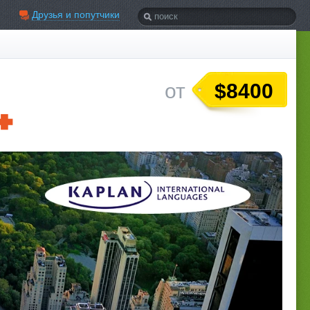
Друзья и попутчики
$8400
от
+