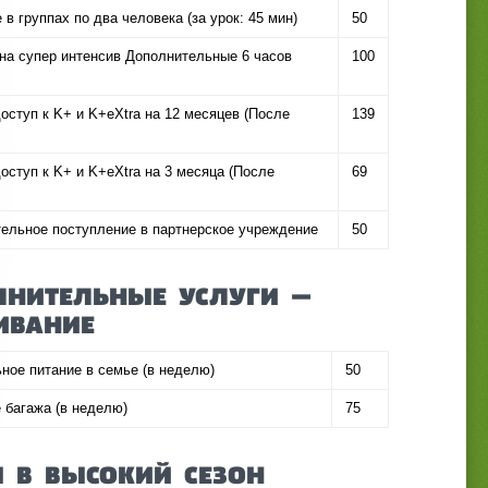
 в группах по два человека (за урок: 45 мин)
50
 на супер интенсив Дополнительные 6 часов
100
оступ к K+ и K+eXtra на 12 месяцев (После
139
оступ к K+ и K+eXtra на 3 месяца (После
69
тельное поступление в партнерское учреждение
50
НИТЕЛЬНЫЕ УСЛУГИ —
ИВАНИЕ
ное питание в семье (в неделю)
50
 багажа (в неделю)
75
 В ВЫСОКИЙ СЕЗОН