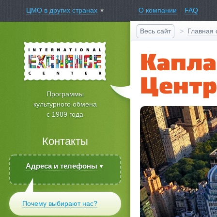
О компании
FAQ
ЦМО в других странах
Главная 
Весь сайт
Капла
Центр
Программы
культурного обмена
с 1989 года
Контакты
Адреса и телефоны
Почему выбирают нас?