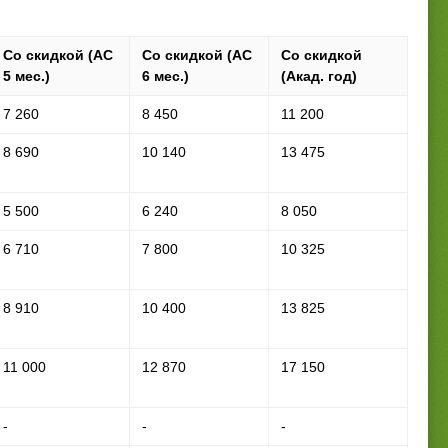
Со скидкой (АС
Со скидкой (АС
Со скидкой
5 мес.)
6 мес.)
(Акад. год)
7 260
8 450
11 200
8 690
10 140
13 475
5 500
6 240
8 050
6 710
7 800
10 325
8 910
10 400
13 825
11 000
12 870
17 150
-
-
-