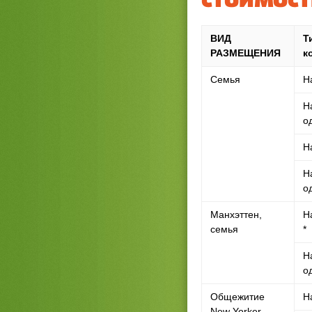
СТОИМОС
ВИД
Т
РАЗМЕЩЕНИЯ
к
Семья
Н
Н
о
Н
Н
о
Манхэттен,
Н
семья
*
Н
о
Общежитие
Н
New Yorker