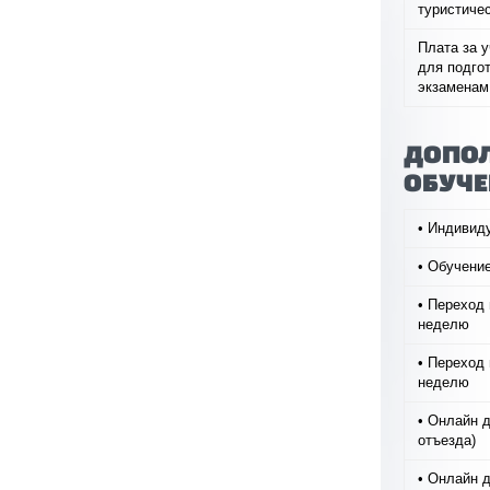
туристиче
Плата за 
для подго
экзаменам
ДОПОЛ
ОБУЧЕ
• Индивиду
• Обучение
• Переход 
неделю
• Переход 
неделю
• Онлайн д
отъезда)
• Онлайн д