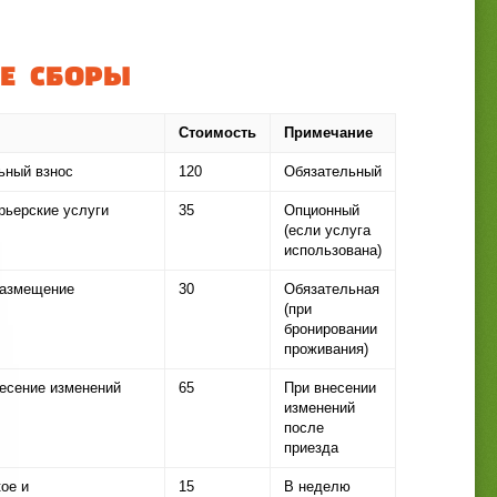
Е СБОРЫ
Стоимость
Примечание
ьный взнос
120
Обязательный
рьерские услуги
35
Опционный
(если услуга
использована)
размещение
30
Обязательная
(при
бронировании
проживания)
несение изменений
65
При внесении
изменений
после
приезда
ое и
15
В неделю