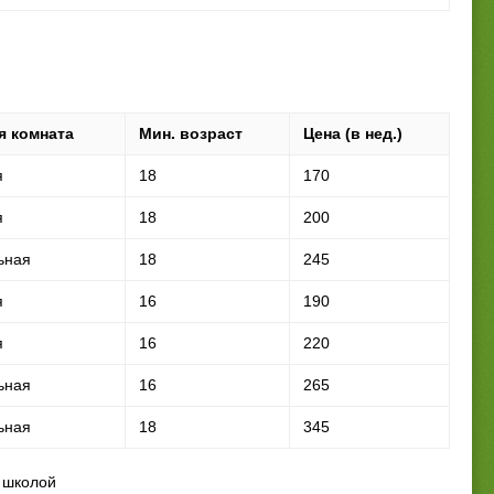
я комната
Мин. возраст
Цена (в нед.)
я
18
170
я
18
200
ьная
18
245
я
16
190
я
16
220
ьная
16
265
ьная
18
345
 школой