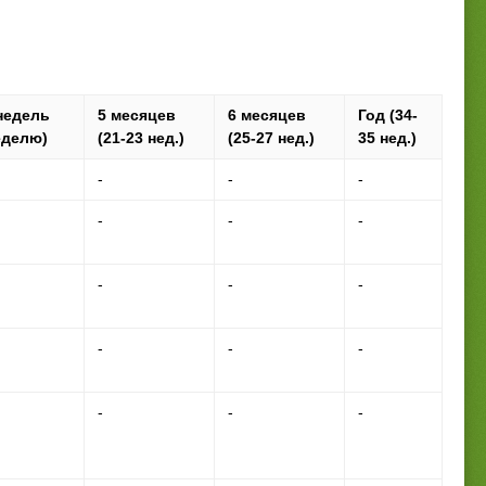
недель
5 месяцев
6 месяцев
Год (34-
еделю)
(21-23 нед.)
(25-27 нед.)
35 нед.)
-
-
-
-
-
-
-
-
-
-
-
-
-
-
-