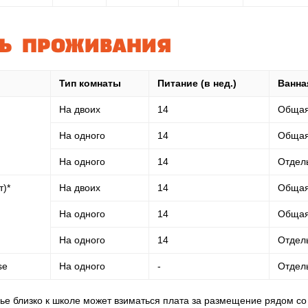
ТЬ ПРОЖИВАНИЯ
Тип комнаты
Питание (в нед.)
Ванна
На двоих
14
Обща
На одного
14
Обща
На одного
14
Отдел
т)*
На двоих
14
Обща
На одного
14
Обща
На одного
14
Отдел
se
На одного
-
Отдел
ье близко к школе может взиматься плата за размещение рядом со