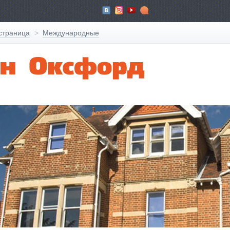
Вконтакте
ЖЖ
Youtube
Форум
страница
Международные
н Оксфорд