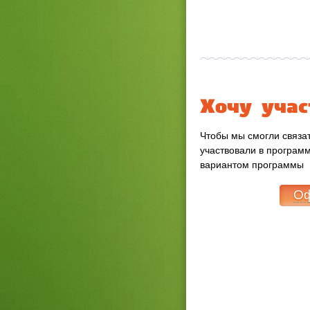
Хочу учас
Чтобы мы смогли связат
участвовали в програм
вариантом программы
Оф