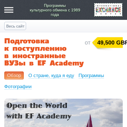
Программы
культурного обмена
с 1989
года
Весь сайт
Подготовка
от
49,500 GB
к поступлению
в иностранные
ВУЗы в EF Academy
Обзор
О стране, куда я еду
Программы
Фотографии