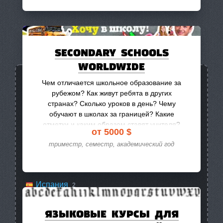
SECONDARY SCHOOLS
WORLDWIDE
Международные
9
Чем отличается школьное образование за
рубежом? Как живут ребята в других
Австралия
5
странах? Сколько уроков в день? Чему
обучают в школах за границей? Какие
Аргентина
3
отметки и каким образом ставят учителя?
от 5000 $
Великобритания
2
Чем занимаются на физкультуре? Какие
триместр, семестр, академический год
перспективы открывает заграничное
Германия
3
школьное образование? Все это можно
самостоятельно выяснить, поучившись в
Ирландия
2
школе за рубежом.
Испания
2
Италия
1
ЯЗЫКОВЫЕ КУРСЫ ДЛЯ
Канада
1