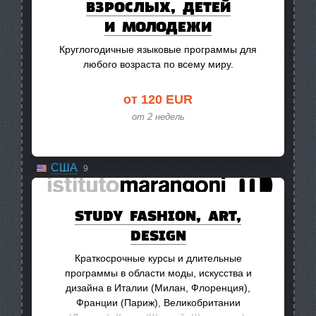
ВЗРОСЛЫХ, ДЕТЕЙ
Кипр
1
И МОЛОДЕЖИ
Китай
3
Круглогодичные языковые программы для
любого возраста по всему миру.
Коста-Рика
1
Маврикий
1
от 120 EUR
от 2 недель
Мексика
1
Новая Зеландия
1
США
9
Таиланд
1
STUDY FASHION, ART,
Франция
4
DESIGN
Чехия
2
Краткосрочные курсы и длительные
Швейцария
1
программы в области моды,
искусства и
дизайна в Италии (Милан,
Флоренция
),
ЮАР
1
Франции (Париж), Великобритании