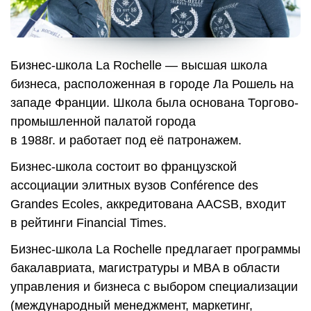
Б
и
знес-шк
о
л
а
L
a
R
o
chell
e
—
в
ыс
шая
школа
б
и
зн
еса,
р
ас
п
оло
ж
е
нн
ая
в
г
о
ро
де
Ла
Р
о
ш
ель
н
а
з
ападе
Франции. Школа была основана Торгово-
промышленной палатой города
в 1988г. и работает под её патронажем.
Бизнес-школа состоит во французской
ассоциации элитных вузов Conférence des
Grandes Ecoles, аккредитована AACSB, входит
в рейтинги Financial Times.
Бизнес-школа La Rochelle предлагает программы
бакалавриата, магистратуры и MBA в области
управления и бизнеса с выбором специализации
(международный менеджмент, маркетинг,