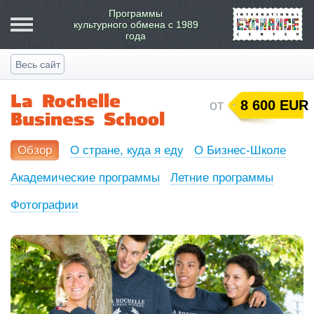
Программы
культурного обмена
с 1989
года
Весь сайт
La Rochelle
от
8 600 EUR
Business School
Обзор
О стране, куда я еду
О Бизнес-Школе
Академические программы
Летние программы
Фотографии