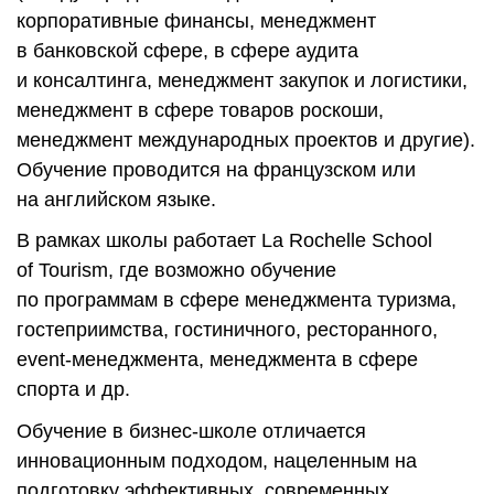
корпоративные финансы, менеджмент
в банковской сфере, в сфере аудита
и консалтинга, менеджмент закупок и логистики,
менеджмент в сфере товаров роскоши,
менеджмент международных проектов и другие).
О
бучение проводится на французском или
на английском языке.
В рамках школы работает La Rochelle School
of Tourism, где возможно обучение
по программам в сфере менеджмента туризма,
гостеприимства, гостиничного, ресторанного,
event-менеджмента, менеджмента в сфере
спорта и др.
О
б
уче
н
ие
в
б
и
зн
е
с-
школе
о
т
лич
а
е
тс
я
и
нн
о
в
ацио
нны
м
по
дхо
д
ом
,
н
ацеле
нны
м
н
а
п
о
дг
о
т
о
вк
у
эффективных, современных