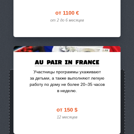
от 1100 €
от 2 до 6 месяцев
AU PAIR IN FRANCE
Участницы программы ухаживают
за детьми, а также выполняют легкую
Международные
9
работу по дому не более
20–35
часов
Австралия
5
в неделю.
Аргентина
3
от 150 $
Великобритания
2
12 месяцев
Германия
3
Ирландия
2